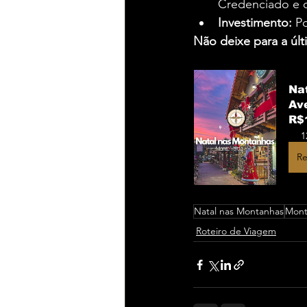
Credenciado e o
Investimento:
 P
Não deixe para a úl
Na
Av
R$
1
Re
Natal nas Montanhas
Mont
Roteiro de Viagem