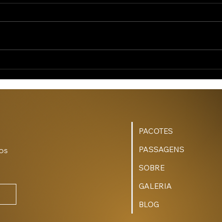
5 Destinos para se
Desconectar e
Recarregar as Energias
PACOTES
s 
PASSAGENS
SOBRE
GALERIA
BLOG