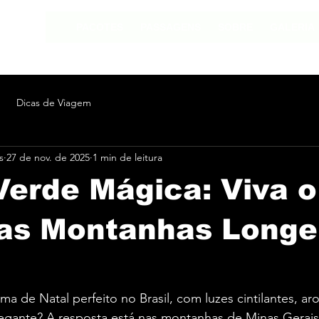
PACOTES
PASSAGENS
SOBRE
GALERIA
Dicas de Viagem
s
27 de nov. de 2025
1 min de leitura
erde Mágica: Viva o
nas Montanhas Longe
ma de Natal perfeito no Brasil, com luzes cintilantes, a
egante? A resposta está nas montanhas de Minas Gerais