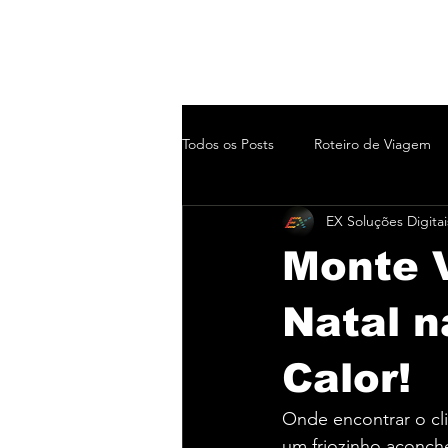
Todos os Posts
Roteiro de Viagem
EX Soluções Digitai
Monte V
Natal 
Calor!
Onde encontrar o cli
um friozinho aconch