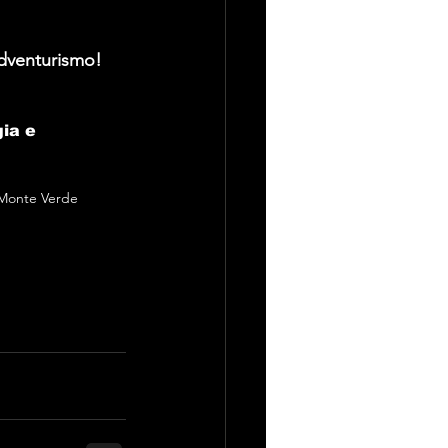
dventurismo!
ia e 
Monte Verde