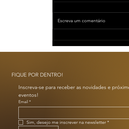
Escreva um comentário
Desvendando a Magia
do City Tour: Por que
Explorar o Rio com a
Adventurismo?
FIQUE POR DENTRO!
Inscreva-se para receber as novidades e próximo
eventos!
Email
*
Sim, desejo me inscrever na newsletter
*