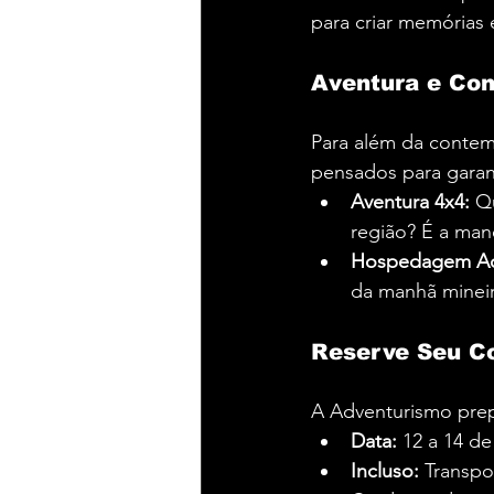
para criar memórias 
Aventura e Con
Para além da contem
pensados para garan
Aventura 4x4:
 Q
região? É a man
Hospedagem Ac
da manhã mineir
Reserve Seu Co
A Adventurismo pre
Data:
 12 a 14 d
Incluso:
 Transpo