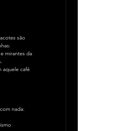
acotes são 
nhas:
s e mirantes da 
.
 aquele café 
 com nada:
rismo 