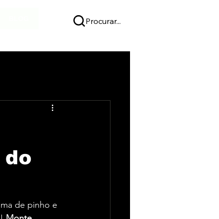
BLOG
Login
Procurar...
 do
roma de pinho e 
! 
Monte 