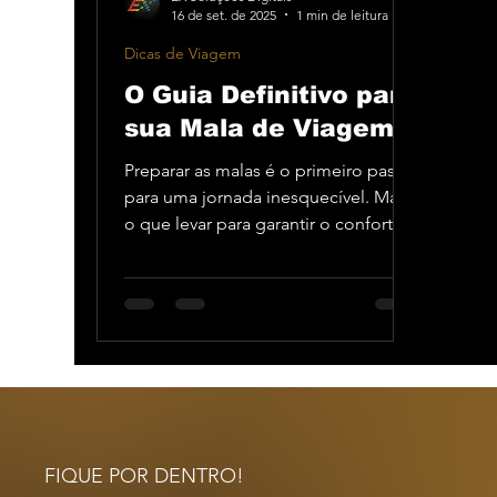
16 de set. de 2025
1 min de leitura
Dicas de Viagem
O Guia Definitivo para
sua Mala de Viagem
Preparar as malas é o primeiro passo
para uma jornada inesquecível. Mas
o que levar para garantir o conforto e
a tranquilidade em sua próxima
expedição com a Adventurismo?
Criamos um guia prático para ajudar
você a arrumar a mala perfeita. 1. O
essencial para a jornada: O segredo
para uma mala leve é focar no que é
realmente necessário. Inclua itens
como documentos, remédios de uso
pessoal, protetor solar, óculos de sol
FIQUE POR DENTRO!
e, claro, um carregador portátil.