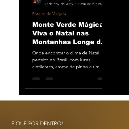
27 de nov. de 2025
1 min de leitura
Roteiro de Viagem
Monte Verde Mágica:
Viva o Natal nas
Montanhas Longe do
Calor!
Onde encontrar o clima de Natal
perfeito no Brasil, com luzes
cintilantes, aroma de pinho e um
friozinho aconchegante? A resposta
está nas montanhas de Minas Gerais!
Monte Verde se transforma em um
verdadeiro cenário europeu durante
dezembro, oferecendo a fuga ideal
para quem quer um final de ano
longe do calor e da rotina. A Magia
da Cidade Iluminada A experiência
FIQUE POR DENTRO!
de Natal nas Montanhas em Monte