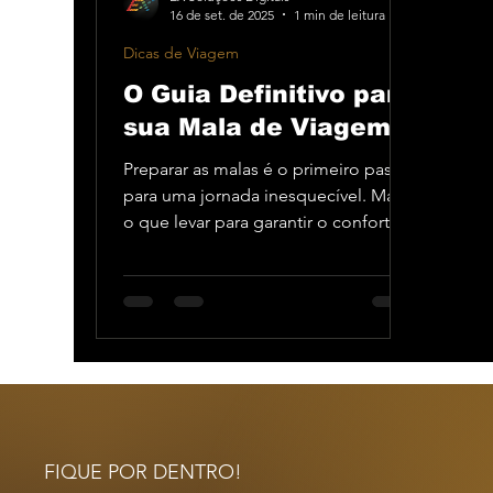
16 de set. de 2025
1 min de leitura
Dicas de Viagem
O Guia Definitivo para
sua Mala de Viagem
Preparar as malas é o primeiro passo
para uma jornada inesquecível. Mas
o que levar para garantir o conforto e
a tranquilidade em sua próxima
expedição com a Adventurismo?
Criamos um guia prático para ajudar
você a arrumar a mala perfeita. 1. O
essencial para a jornada: O segredo
para uma mala leve é focar no que é
realmente necessário. Inclua itens
como documentos, remédios de uso
pessoal, protetor solar, óculos de sol
FIQUE POR DENTRO!
e, claro, um carregador portátil.