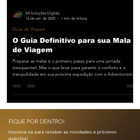
EX Soluções Digitais
16 de set. de 2025
1 min de leitura
Dicas de Viagem
O Guia Definitivo para sua Mala
de Viagem
Preparar as malas é o primeiro passo para uma jornada
inesquecível. Mas o que levar para garantir o conforto e a
tranquilidade em sua próxima expedição com a Adventurismo?
Criamos um guia prático para ajudar você a arrumar a mala
perfeita. 1. O essencial para a jornada: O segredo para uma
mala leve é focar no que é realmente necessário. Inclua itens
como documentos, remédios de uso pessoal, protetor solar,
óculos de sol e, claro, um carregador portátil. Priorize roupas
versá
FIQUE POR DENTRO!