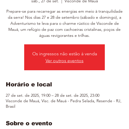
sáb., 27 de set.
  |  
Visconde de Mauá
Prepare-se para recarregar as energias em meio à tranquilidade
da serra! Nos dias 27 e 28 de setembro (sábado e domingo), a
Adventurismo te leva para o charme rústico de Visconde de
Mauá, um refúgio de paz com cachoeiras cristalinas, poços de
águas revigorantes e trilhas.
Os ingressos não estão à venda
Ver outros eventos
Horário e local
27 de set. de 2025, 19:00 – 28 de set. de 2025, 23:00
Visconde de Mauá, Visc. de Mauá - Pedra Selada, Resende - RJ,
Brasil
Sobre o evento