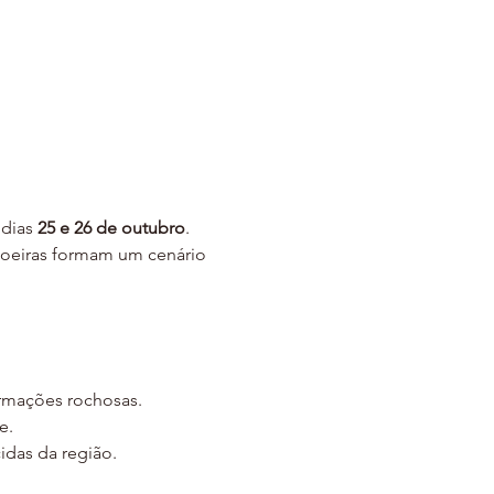
dias 
25 e 26 de outubro
. 
choeiras formam um cenário 
ormações rochosas.
e.
das da região.