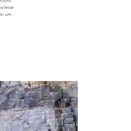
ntura
a levar
mam um