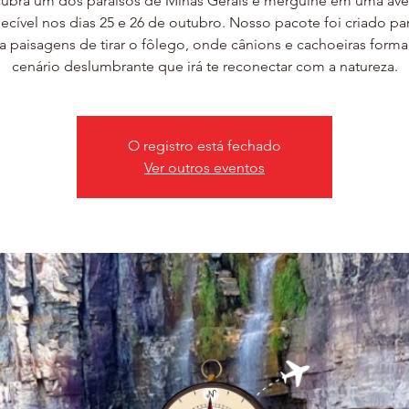
ubra um dos paraísos de Minas Gerais e mergulhe em uma ave
ecível nos dias 25 e 26 de outubro. Nosso pacote foi criado par
a paisagens de tirar o fôlego, onde cânions e cachoeiras for
cenário deslumbrante que irá te reconectar com a natureza.
O registro está fechado
Ver outros eventos