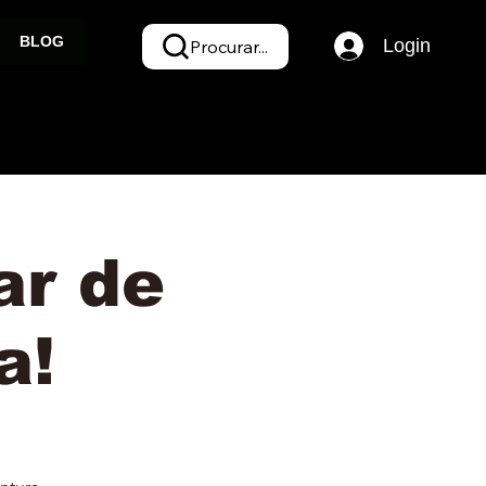
BLOG
Login
Procurar...
ar de
a!