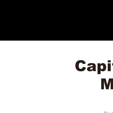
Capi
M