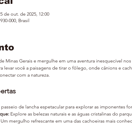
cal
25 de out. de 2025, 12:00
930-000, Brasil
nto
e Minas Gerais e mergulhe em uma aventura inesquecível nos 
a levar você a paisagens de tirar o fôlego, onde cânions e ca
conectar com a natureza.
ertas
 passeio de lancha espetacular para explorar as imponentes f
que:
 Explore as belezas naturais e as águas cristalinas do parqu
 Um mergulho refrescante em uma das cachoeiras mais conheci