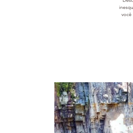
Desc
inesqu
você 