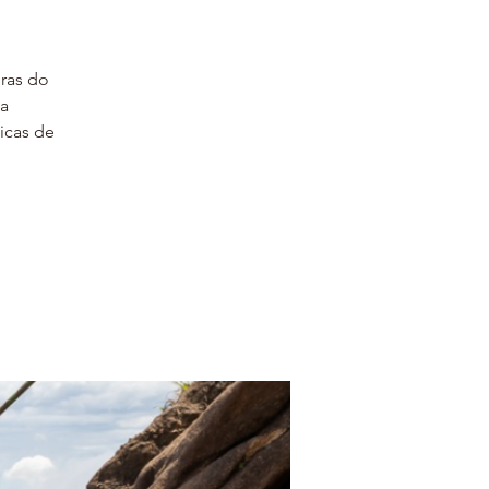
oras do
 a
icas de