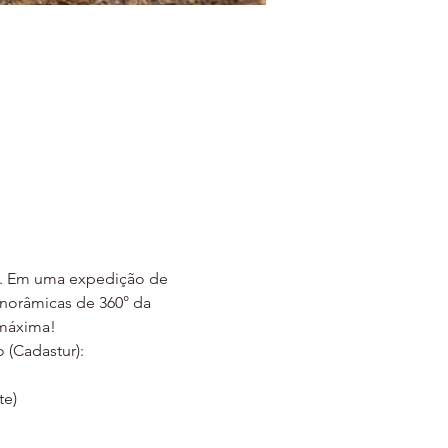
ro. Em uma expedição de 
anorâmicas de 360° da 
 máxima!
(Cadastur):
te)