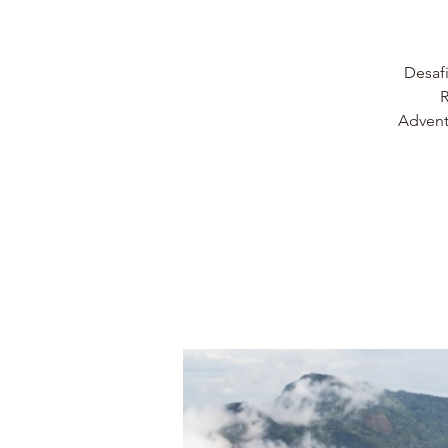
Desafi
R
Advent