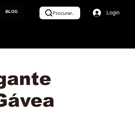
BLOG
Login
Procurar...
gante
 Gávea