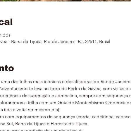
cal
nidos
ea - Barra da Tijuca, Rio de Janeiro - RJ, 22611, Brasil
nto
 uma das trilhas mais icônicas e desafiadoras do Rio de Janei
 Adventurismo te leva ao topo da Pedra da Gávea, com vistas p
xperiência de superação e adrenalina, sempre com segurança
ploraremos a trilha com um Guia de Montanhismo Credenciado 
ea (ida e volta no mesmo dia)
ra com equipamentos de segurança (corda, cadeirinha, capace
a Sul, Barra da Tijuca e Floresta da Tijuca
te é uma expedição de um dia e inclui: