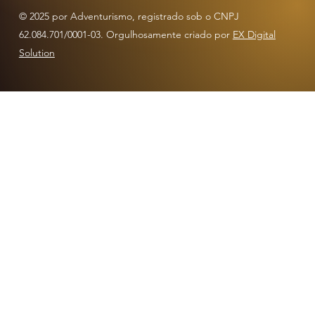
© 2025 por Adventurismo, registrado sob o CNPJ
62.084.701/0001-03. Orgulhosamente criado por
EX Digital
Solution