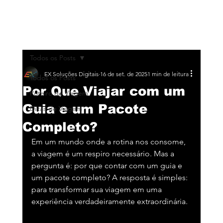
Todos os Posts
EX Soluções Digitais
16 de set. de 2025
1 min de leitura
Todos os Posts
Por Que Viajar com um
Roteiro de Viagem
Guia e um Pacote
Dicas de Viagem
Completo?
Em um mundo onde a rotina nos consome, 
a viagem é um respiro necessário. Mas a 
pergunta é: por que contar com um guia e 
um pacote completo? A resposta é simples: 
para transformar sua viagem em uma 
experiência verdadeiramente extraordinária.