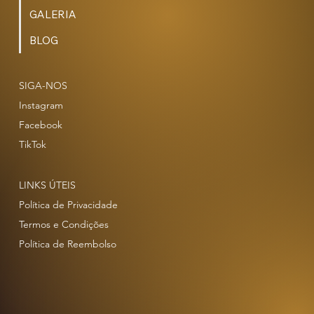
GALERIA
BLOG
SIGA-NOS
Instagram
Facebook
TikTok
LINKS ÚTEIS
Política de Privacidade
Termos e Condições
Política de Reembolso